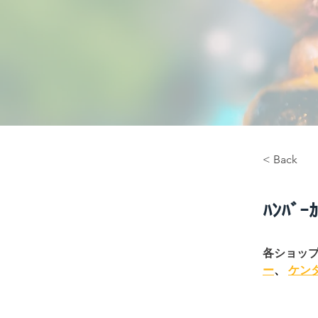
< Back
ﾊﾝﾊﾞ
各ショップ
ー
、 
ケン